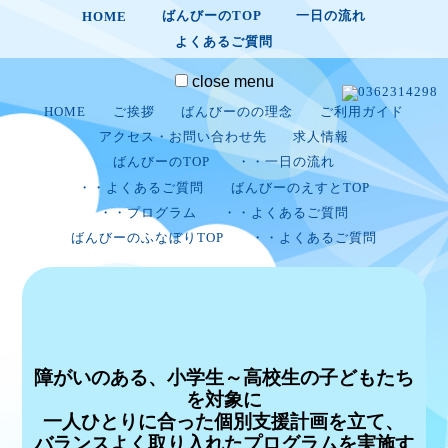
ばんびーのTOP
一日の流れ
HOME
よくあるご質問
close
menu
HOME
ご挨拶
ばんびーのの理念
ご利用ガイド
アクセス・お問い合わせ先
求人情報
ばんびーのTOP
・・一日の流れ
・・よくあるご質問
ばんびーのえすとTOP
・・プログラム
・・よくあるご質問
ばんびーのふなぼりTOP
・・よくあるご質問
障がいのある、小学生～高校生の子どもたち
を対象に
一人ひとりに合った個別支援計画を立て、
バランスよく取り入れたプログラムを実施す