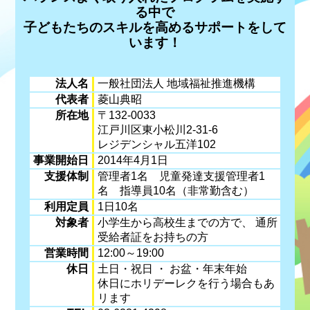
る中で
子どもたちのスキルを高めるサポートをして
います！
法人名
一般社団法人 地域福祉推進機構
代表者
菱山典昭
所在地
〒132-0033
江戸川区東小松川2-31-6
レジデンシャル五洋102
事業開始日
2014年4月1日
支援体制
管理者1名 児童発達支援管理者1
名 指導員10名（非常勤含む）
利用定員
1日10名
対象者
小学生から高校生までの方で、 通所
受給者証をお持ちの方
営業時間
12:00～19:00
休日
土日・祝日 ・ お盆・年末年始
休日にホリデーレクを行う場合もあ
リます